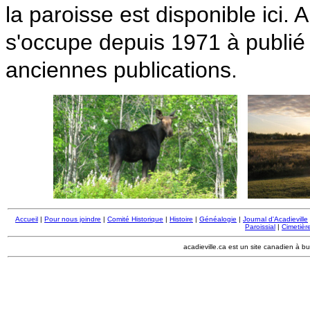
la paroisse est disponible ici.
s'occupe depuis 1971 à publié
anciennes publications.
Accueil
|
Pour nous joindre
|
Comité Historique
|
Histoire
|
Généalogie
|
Journal d'Acadieville
Paroissial
|
Cimetière
acadieville.ca est un site canadien à bu