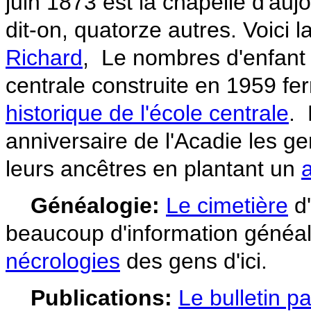
juin 1873 est la chapelle d'auj
dit-on, quatorze
autres. Voici l
Richard
, Le nombres d'enfant à
centrale construite en 1959 fe
historique de l'école centrale
. 
anniversaire de l'Acadie les g
leurs ancêtres en plantant un
Généalogie:
Le
c
imetière
d
beaucoup d'information généa
nécrologies
des gens d'ici.
Publications:
Le bulle
tin pa