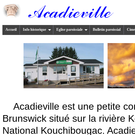
Accueil
Info historique
Eglise paroissiale
Bulletin paroissial
Cimet
Acadieville est une petite
Brunswick situé sur la rivière
National Kouchibougac. Acadie