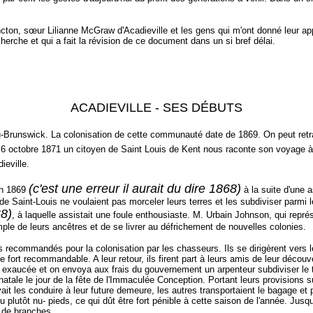
on, sœur Lilianne McGraw d'Acadieville et les gens qui m'ont donné leur appu
erche et qui a fait la révision de ce document dans un si bref délai.
ACADIEVILLE - SES DÉBUTS
runswick. La colonisation de cette communauté date de 1869. On peut retrace
 6 octobre 1871 un citoyen de Saint Louis de Kent nous raconte son voyage à 
ieville.
(c'est une erreur il aurait du dire 1868)
en 1869
à la suite d'une
de Saint-Louis ne voulaient pas morceler leurs terres et les subdiviser parmi le
8)
, à laquelle assistait une foule enthousiaste. M. Urbain Johnson, qui représ
ple de leurs ancêtres et de se livrer au défrichement de nouvelles colonies.
ecommandés pour la colonisation par les chasseurs. Ils se dirigèrent vers le n
e fort recommandable. A leur retour, ils firent part à leurs amis de leur décou
t exaucée et on envoya aux frais du gouvernement un arpenteur subdiviser le 
 natale le jour de la fête de l'Immaculée Conception. Portant leurs provisions
it les conduire à leur future demeure, les autres transportaient le bagage et pr
ou plutôt nu- pieds, ce qui dût être fort pénible à cette saison de l'année. Jusqu
t de branches.