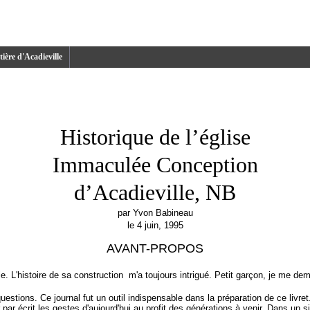
ière d'Acadieville
Historique de l’église
Immaculée Conception
d’Acadieville, NB
par Yvon Babineau
le 4 juin, 1995
AVANT-PROPOS
le. L'histoire de sa construction m'a toujours intrigué. Petit garçon, je me de
ions. Ce journal fut un outil indispensable dans la préparation de ce livret. C
ar écrit les gestes d'aujourd'hui au profit des générations à venir. Dans un si