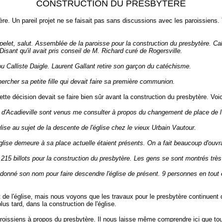
CONSTRUCTION DU PRESBYTERE
 Un pareil projet ne se faisait pas sans discussions avec les paroissiens.
t, salut. Assemblée de la paroisse pour la construction du presbytère. Calli
Disant qu'il avait pris conseil de M. Richard curé de Rogersville.
u Calliste Daigle. Laurent Gallant retire son garçon du catéchisme.
ercher sa petite fille qui devait faire sa première communion.
e décision devait se faire bien sûr avant la construction du presbytère. Voi
d'Acadieville sont venus me consulter à propos du changement de place de l'é
lise au sujet de la descente de l'église chez le vieux Urbain Vautour.
église demeure à sa place actuelle étaient présents. On a fait beaucoup d'ouvr
15 billots pour la construction du presbytère. Les gens se sont montrés très 
it donné son nom pour faire descendre l'église de présent. 9 personnes en to
t de l'église, mais nous voyons que les travaux pour le presbytère continuen
lus tard, dans la construction de l'église.
ens à propos du presbytère. Il nous laisse même comprendre ici que toute l'a