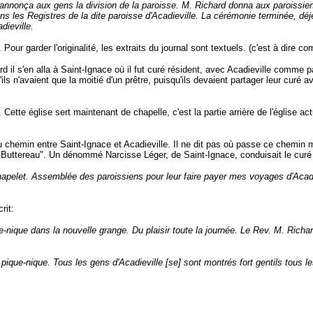
annonça aux gens la division de la paroisse. M. Richard donna aux paroissiens
 les Registres de la dite paroisse d'Acadieville. La cérémonie terminée, déjeun
dieville.
 garder l'originalité, les extraits du journal sont textuels. (c'est à dire comm
il s'en alla à Saint-Ignace où il fut curé résident, avec Acadieville comme p
'ils n'avaient que la moitié d'un prêtre, puisqu'ils devaient partager leur curé
te église sert maintenant de chapelle, c'est la partie arrière de l'église actu
hemin entre Saint-Ignace et Acadieville. Il ne dit pas où passe ce chemin ma
 Buttereau". Un dénommé Narcisse Léger, de Saint-Ignace, conduisait le curé 
et. Assemblée des paroissiens pour leur faire payer mes voyages d'Acadievill
rit:
e-nique dans la nouvelle grange. Du plaisir toute la journée. Le Rev. M. Richa
ique-nique. Tous les gens d'Acadieville [se] sont montrés fort gentils tous le