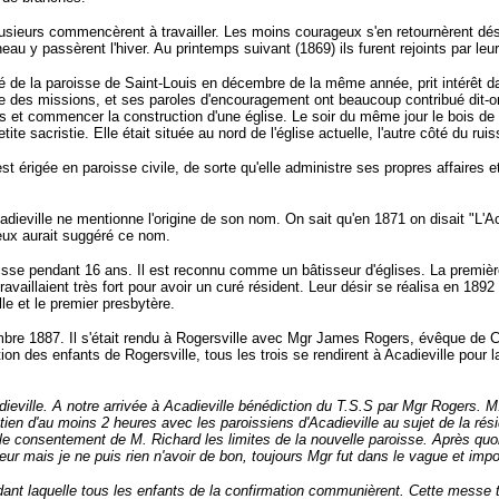
t plusieurs commencèrent à travailler. Les moins courageux s'en retournèrent
au y passèrent l'hiver. Au printemps suivant (1869) ils furent rejoints par l
de la paroisse de Saint-Louis en décembre de la même année, prit intérêt dans
re des missions, et ses paroles d'encouragement ont beaucoup contribué dit-o
s et commencer la construction d'une église. Le soir du même jour le bois de l
e sacristie. Elle était située au nord de l'église actuelle, l'autre côté du rui
 érigée en paroisse civile, de sorte qu'elle administre ses propres affaires e
eville ne mentionne l'origine de son nom. On sait qu'en 1871 on disait "L'Ac
'eux aurait suggéré ce nom.
se pendant 16 ans. Il est reconnu comme un bâtisseur d'églises. La première qu
 travaillaient très fort pour avoir un curé résident. Leur désir se réalisa en 18
lle et le premier presbytère.
bre 1887. Il s'était rendu à Rogersville avec Mgr James Rogers, évêque de Ch
ion des enfants de Rogersville, tous les trois se rendirent à Acadieville pour
ieville. A notre arrivée à Acadieville bénédiction du T.S.S par Mgr Rogers.
en d'au moins 2 heures avec les paroissiens d'Acadieville au sujet de la rési
e consentement de M. Richard les limites de la nouvelle paroisse. Après quoi M
ur mais je ne puis rien n'avoir de bon, toujours Mgr fut dans le vague et impo
dant laquelle tous les enfants de la confirmation communièrent. Cette messe 