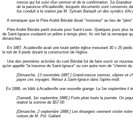
messe qui fut suivi d'un sermon et de la confirmation. Sa Grandeur 
de la paroisse d'Acadieville, lesquels documents sont conservés dans
fus conduit à la station par M. Sylvain Bariault un des syndics d'Aca
A remarquer que le Père André Bérubé disait "monsieur" au lieu de "père". Pour
Père André Bérubé partit ensuite pour Saint-Louis. Quelques jours plus tard 
de Saint-Ignace voulaient un prêtre à temps plein. Ils ont fait la remarque qu
dimanches.
En 1887, Acadieville avait une toute petite église mesurant 30 x 25 pieds. Cet
le toit de 9 pieds durant la construction de l'église.
Une des premières activités du curé Bérubé fut de faire ouvrir un nouveau c
qu'on appelle "la traverse de Saint-Ignace" ou son autre nom de "chemin du
[Dimanche, 13 novembre 1887.] Grand-messe sermon, vêpres et chapel
payer ces voyages. Retour à Saint-Ignace dans l'après-midi.
En 1888, on bâtit à Acadieville une nouvelle grange. Le 1er septembre il éc
[Samedi, 1er septembre 1888.] Forte pluie toute la journée. On piqu
réalisé la somme de $57.00.
[Dimanche, 2 septembre 1888.] Les étrangers viennent visiter notre p
voiture de M. Pol. Gallant.