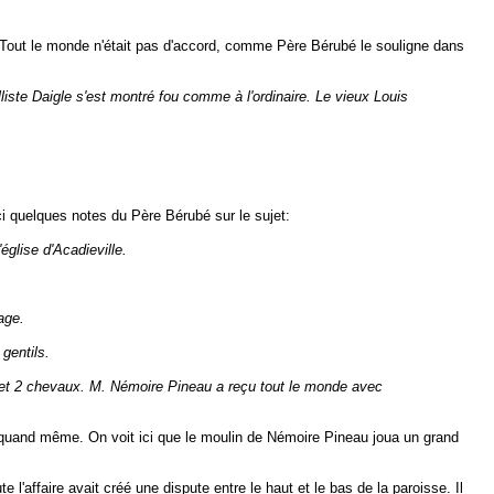
 Tout le monde n'était pas d'accord, comme Père Bérubé le souligne dans
ste Daigle s'est montré fou comme à l'ordinaire. Le vieux Louis
ci quelques notes du Père Bérubé sur le sujet:
glise d'Acadieville.
age.
gentils.
ut et 2 chevaux. M. Némoire Pineau a reçu tout le monde avec
t quand même. On voit ici que le moulin de Némoire Pineau joua un grand
ffaire avait créé une dispute entre le haut et le bas de la paroisse. Il