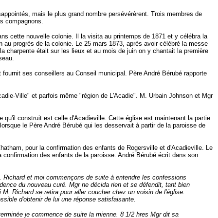
 désappointés, mais le plus grand nombre persévérèrent. Trois membres de
eurs compagnons.
 cette nouvelle colonie. Il la visita au printemps de 1871 et y célébra la
n au progrès de la colonie. Le 25 mars 1873, après avoir célébré la messe
a charpente était sur les lieux et au mois de juin on y chantait la première
sseau.
t fournit ses conseillers au Conseil municipal. Père André Bérubé rapporte
adie-Ville" et parfois même "région de L'Acadie". M. Urbain Johnson et Mgr
'il construit est celle d'Acadieville. Cette église est maintenant la partie
92 lorsque le Père André Bérubé qui les desservait à partir de la paroisse de
atham, pour la confirmation des enfants de Rogersville et d'Acadieville. Le
 la confirmation des enfants de la paroisse. André Bérubé écrit dans son
 M. Richard et moi commençons de suite à entendre les confessions
dence du nouveau curé. Mgr ne décida rien et se défendit, tant bien
. Richard se retira pour aller coucher chez un voisin de l'église.
ssible d'obtenir de lui une réponse satisfaisante.
terminée je commence de suite la mienne. 8 1/2 hres Mgr dit sa