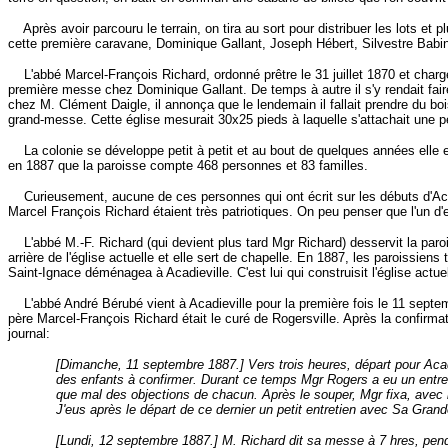
Après avoir parcouru le terrain, on tira au sort pour distribuer les lots e
cette première caravane, Dominique Gallant, Joseph Hébert, Silvestre Babine
L'abbé Marcel-François Richard, ordonné prêtre le 31 juillet 1870 et chargé 
première messe chez Dominique Gallant. De temps à autre il s'y rendait fai
chez M. Clément Daigle, il annonça que le lendemain il fallait prendre du boi
grand-messe. Cette église mesurait 30x25 pieds à laquelle s'attachait une petit
La colonie se développe petit à petit et au bout de quelques années elle est
en 1887 que la paroisse compte 468 personnes et 83 familles.
Curieusement, aucune de ces personnes qui ont écrit sur les débuts d'Acadi
Marcel François Richard étaient très patriotiques. On peu penser que l'un d
L'abbé M.-F. Richard (qui devient plus tard Mgr Richard) desservit la parois
arrière de l'église actuelle et elle sert de chapelle. En 1887, les paroissiens
Saint-Ignace déménagea à Acadieville. C'est lui qui construisit l'église actue
L'abbé André Bérubé vient à Acadieville pour la première fois le 11 septem
père Marcel-François Richard était le curé de Rogersville. Après la confirmat
journal:
[Dimanche, 11 septembre 1887.] Vers trois heures, départ pour Acad
des enfants à confirmer. Durant ce temps Mgr Rogers a eu un entreti
que mal des objections de chacun. Après le souper, Mgr fixa, avec l
J'eus après le départ de ce dernier un petit entretien avec Sa Grande
[Lundi, 12 septembre 1887.] M. Richard dit sa messe à 7 hres, pen