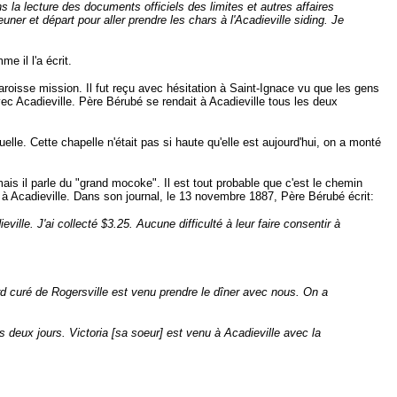
 la lecture des documents officiels des limites et autres affaires
er et départ pour aller prendre les chars à l'Acadieville siding. Je
e il l'a écrit.
aroisse mission. Il fut reçu avec hésitation à Saint-Ignace vu que les gens
 avec Acadieville. Père Bérubé se rendait à Acadieville tous les deux
elle. Cette chapelle n'était pas si haute qu'elle est aujourd'hui, on a monté
is il parle du "grand mocoke". Il est tout probable que c'est le chemin
à Acadieville. Dans son journal, le 13 novembre 1887, Père Bérubé écrit:
e. J'ai collecté $3.25. Aucune difficulté à leur faire consentir à
rd curé de Rogersville est venu prendre le dîner avec nous. On a
s deux jours. Victoria [sa soeur] est venu à Acadieville avec la