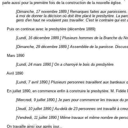
parle aussi pour la première fois de la construction de la nouvelle église.
[Dimanche, 17 novembre 1889.] Remarques faites aux paroissiens. Ma 
à moi de donner la décision où doit être placé le presbytère. La pa
gens d'en haut ne voulaient pas travailler. C'est le contraire qui est 
Puis on continue avec le presbytère (décembre 1889):
[Lundi, 16 décembre 1889.] Plusieurs hommes de la Branche du Nor
[Dimanche, 29 décembre 1889.] Assemblée de la paroisse. Discussion
Mars 1890
[Lundi, 24 mars 1890.] On a charroyé le bois du presbytère.
Avril 1890
[Lundi, 7 avril 1890.] Plusieurs personnes travaillent aux bardeaux 
En juillet 1890, en commence enfin à construire le presbytère. M. Fidèle Da
[Mercredi, 9 juillet 1890.] Je pars pour commencer les travaux du pre
[Jeudi, 10 juillet 1890.] Au-delà de 23 personnes ont travaillé à cre
[Vendredi, 11 juillet 1890.] Même travaux et même nombre de perso
On travaille ainsi jour après jour...