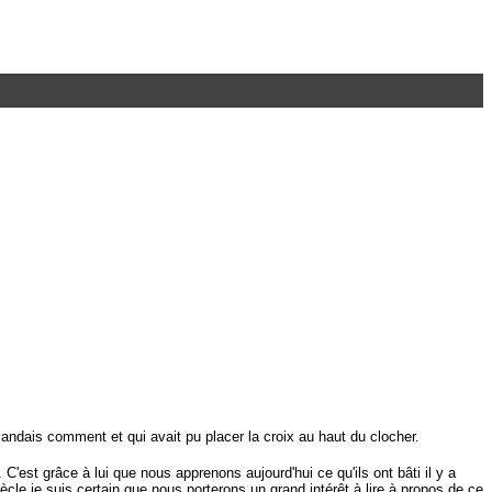
mandais comment et qui avait pu placer la croix au haut du clocher.
'est grâce à lui que nous apprenons aujourd'hui ce qu'ils ont bâti il y a
ècle je suis certain que nous porterons un grand intérêt à lire à propos de ce