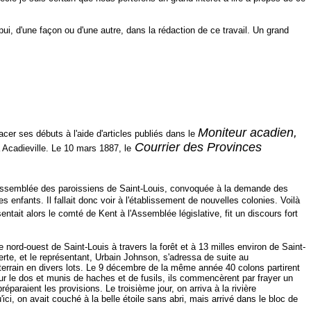
i, d'une façon ou d'une autre, dans la rédaction de ce travail. Un grand
Moniteur acadien,
r ses débuts à l'aide d'articles publiés dans le
Courrier des Provinces
Acadieville. Le 10 mars 1887, le
 assemblée des paroissiens de Saint-Louis, convoquée à la demande des
s enfants. Il fallait donc voir à l'établissement de nouvelles colonies. Voilà
entait alors le comté de Kent à l'Assemblée législative, fit un discours fort
ord-ouest de Saint-Louis à travers la forêt et à 13 milles environ de Saint-
verte, et le représentant, Urbain Johnson, s'adressa de suite au
terrain en divers lots. Le 9 décembre de la même année 40 colons partirent
 sur le dos et munis de haches et de fusils, ils commencèrent par frayer un
éparaient les provisions. Le troisième jour, on arriva à la rivière
'ici, on avait couché à la belle étoile sans abri, mais arrivé dans le bloc de