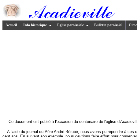
Accueil
Info historique
Eglise paroissiale
Bulletin paroissial
Cimet
Ce document est publié à l'occasion du centenaire de l'église d'Acadievil
A l'aide du journal du Père André Bérubé, nous avons pu répondre à ces quest
cent ans. En suivant son exemple, nous devrions faire effort pour conserver p