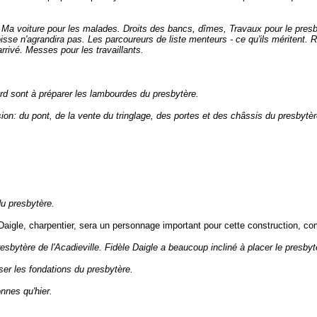
voiture pour les malades. Droits des bancs, dîmes, Travaux pour le presbytèr
roisse n'agrandira pas. Les parcoureurs de liste menteurs - ce qu'ils méritent
arrivé. Messes pour les travaillants.
d sont à préparer les lambourdes du presbytère.
: du pont, de la vente du tringlage, des portes et des châssis du presbytère
du presbytère.
igle, charpentier, sera un personnage important pour cette construction, comm
sbytère de l'Acadieville. Fidèle Daigle a beaucoup incliné à placer le presbytèr
user les fondations du presbytère.
nnes qu'hier.