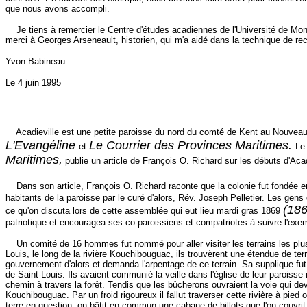
que nous avons accompli.
Je tiens à remercier le Centre d'études acadiennes de l'Université de Monct
merci à Georges Arseneault, historien, qui m'a aidé dans la technique de rech
Yvon Babineau
Le 4 juin 1995
Acadieville est une petite paroisse du nord du comté de Kent au Nouveau-B
L'Evangéline
Le Courrier des Provinces Maritimes.
et
Le
Maritimes,
publie un article de François O. Richard sur les débuts d'Acad
Dans son article, François O. Richard raconte que la colonie fut fondée 
habitants de la paroisse par le curé d'alors, Rév. Joseph Pelletier. Les gens 
(186
ce qu'on discuta lors de cette assemblée qui eut lieu mardi gras 1869
patriotique et encouragea ses co-paroissiens et compatriotes à suivre l'exem
Un comité de 16 hommes fut nommé pour aller visiter les terrains les plus r
Louis, le long de la rivière Kouchibouguac, ils trouvèrent une étendue de terr
gouvernement d'alors et demanda l'arpentage de ce terrain. Sa supplique fu
de Saint-Louis. Ils avaient communié la veille dans l'église de leur paroisse
chemin à travers la forêt. Tendis que les bûcherons ouvraient la voie qui deva
Kouchibouguac. Par un froid rigoureux il fallut traverser cette rivière à pied 
terre en question, on bâtit en commun une cabane de billots que l'on couvri