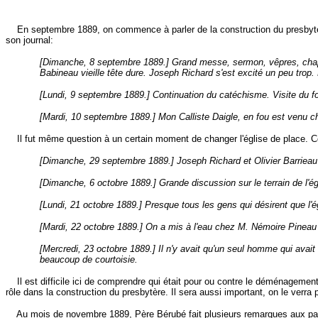
En septembre 1889, on commence à parler de la construction du presbytère.
son journal:
[Dimanche, 8 septembre 1889.] Grand messe, sermon, vêpres, chapele
Babineau vieille tête dure. Joseph Richard s'est excité un peu trop. 
[Lundi, 9 septembre 1889.] Continuation du catéchisme. Visite du fo
[Mardi, 10 septembre 1889.] Mon Calliste Daigle, en fou est venu ch
Il fut même question à un certain moment de changer l'église de place. Cett
[Dimanche, 29 septembre 1889.] Joseph Richard et Olivier Barrieau 
[Dimanche, 6 octobre 1889.] Grande discussion sur le terrain de l'ég
[Lundi, 21 octobre 1889.] Presque tous les gens qui désirent que l'
[Mardi, 22 octobre 1889.] On a mis à l'eau chez M. Némoire Pineau 2
[Mercredi, 23 octobre 1889.] Il n'y avait qu'un seul homme qui ava
beaucoup de courtoisie.
Il est difficile ici de comprendre qui était pour ou contre le déménagemen
rôle dans la construction du presbytère. Il sera aussi important, on le verra p
Au mois de novembre 1889, Père Bérubé fait plusieurs remarques aux paroissi